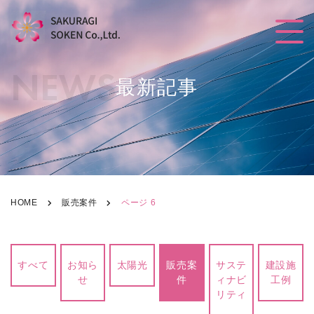
NEWS
最新記事
HOME
販売案件
ページ 6
すべて
お知ら
太陽光
販売案
サステ
建設施
せ
件
ィナビ
工例
リティ