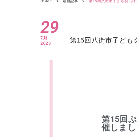
HOME
最新記事
第15回八街市子ども会 ぷ
29
7月
第15回八街市子ども
2023
第15回
催しまし