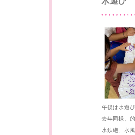
水遊び
午後は水遊
去年同様、的
水鉄砲、水