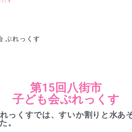
れっくす
会 ぷれっくす
第15回八街市
子ども会ぷれっくす
ぷれっくすでは、すいか割りと水あ
た。